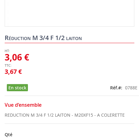
Skip
to
Réduction M 3/4 F 1/2 laiton
the
beginning
of
3,06 €
the
images
3,67 €
gallery
En stock
Réf.
0788E
Vue d’ensemble
REDUCTION M 3/4 F 1/2 LAITON - M20XF15 - A COLERETTE
Qté