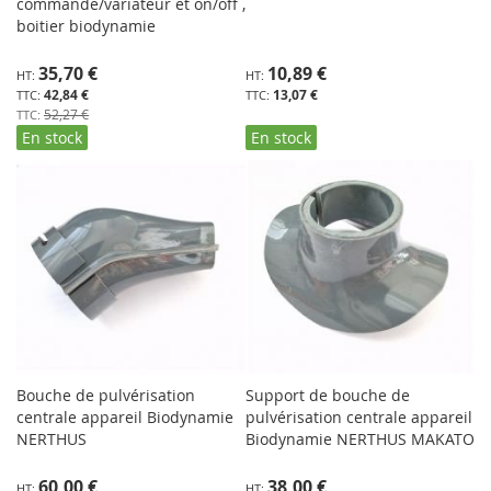
commande/variateur et on/off ,
boitier biodynamie
Prix
35,70 €
10,89 €
Spécial
42,84 €
13,07 €
52,27 €
En stock
En stock
Bouche de pulvérisation
Support de bouche de
centrale appareil Biodynamie
pulvérisation centrale appareil
NERTHUS
Biodynamie NERTHUS MAKATO
60,00 €
38,00 €