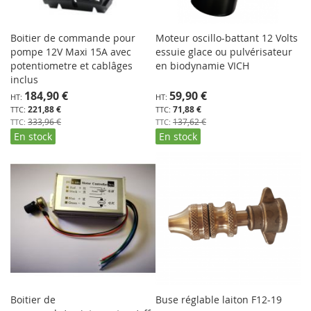
Boitier de commande pour
Moteur oscillo-battant 12 Volts
pompe 12V Maxi 15A avec
essuie glace ou pulvérisateur
potentiometre et cablâges
en biodynamie VICH
inclus
Prix
Prix
184,90 €
59,90 €
Spécial
Spécial
221,88 €
71,88 €
333,96 €
137,62 €
En stock
En stock
Boitier de
Buse réglable laiton F12-19