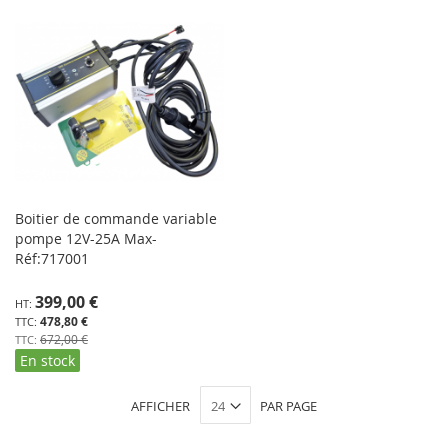
Boitier de commande variable
pompe 12V-25A Max-
Réf:717001
Prix
399,00 €
Spécial
478,80 €
672,00 €
En stock
AFFICHER
PAR PAGE