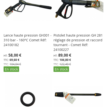
Lance haute pression GH301 -
Pistolet haute pression GH 281
310 bar - 160°C Comet Réf:
réglage de pression et raccord
24100182
tournant - Comet Réf:
24100227
Prix
Prix
58,00 €
89,00 €
Spécial
Spécial
69,60 €
106,80 €
104,04 €
122,40 €
En stock
En stock