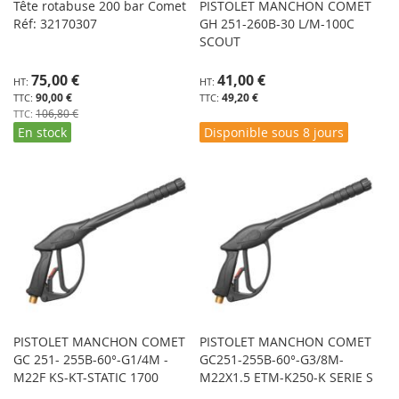
Tête rotabuse 200 bar Comet
PISTOLET MANCHON COMET
Réf: 32170307
GH 251-260B-30 L/M-100C
SCOUT
Prix
75,00 €
41,00 €
Spécial
90,00 €
49,20 €
106,80 €
En stock
Disponible sous 8 jours
PISTOLET MANCHON COMET
PISTOLET MANCHON COMET
GC 251- 255B-60°-G1/4M -
GC251-255B-60°-G3/8M-
M22F KS-KT-STATIC 1700
M22X1.5 ETM-K250-K SERIE S