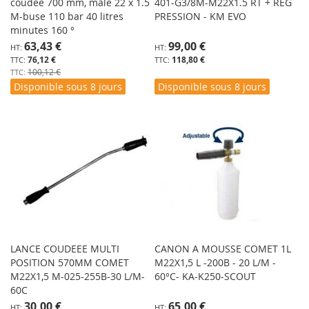
coudée 700 mm, mâle 22 x 1.5
401-G3/8M-M22X1.5 RT + REG
M-buse 110 bar 40 litres
PRESSION - KM EVO
minutes 160 °
Prix
63,43 €
99,00 €
Spécial
76,12 €
118,80 €
100,12 €
Disponible sous 8 jours
Disponible sous 8 jours
LANCE COUDEEE MULTI
CANON A MOUSSE COMET 1L
POSITION 570MM COMET
M22X1,5 L -200B - 20 L/M -
M22X1,5 M-025-255B-30 L/M-
60°C- KA-K250-SCOUT
60C
30,00 €
65,00 €