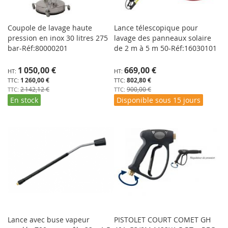
Coupole de lavage haute
Lance télescopique pour
pression en inox 30 litres 275
lavage des panneaux solaire
bar-Réf:80000201
de 2 m à 5 m 50-Réf:16030101
Prix
Prix
1 050,00 €
669,00 €
Spécial
Spécial
1 260,00 €
802,80 €
2 142,12 €
900,00 €
En stock
Disponible sous 15 jours
Lance avec buse vapeur
PISTOLET COURT COMET GH