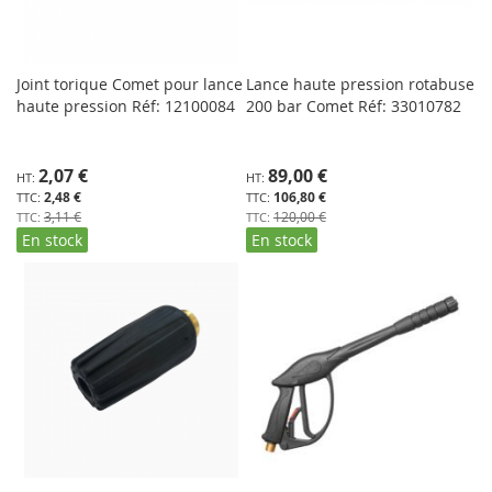
Joint torique Comet pour lance
Lance haute pression rotabuse
haute pression Réf: 12100084
200 bar Comet Réf: 33010782
Prix
Prix
2,07 €
89,00 €
Spécial
Spécial
2,48 €
106,80 €
3,11 €
120,00 €
En stock
En stock