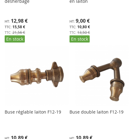
désherbage
en laiton
Prix
Prix
12,98 €
9,00 €
Spécial
Spécial
15,58 €
10,80 €
21,56 €
13,50 €
En stock
En stock
Buse réglable laiton F12-19
Buse double laiton F12-19
10,89 €
10,89 €