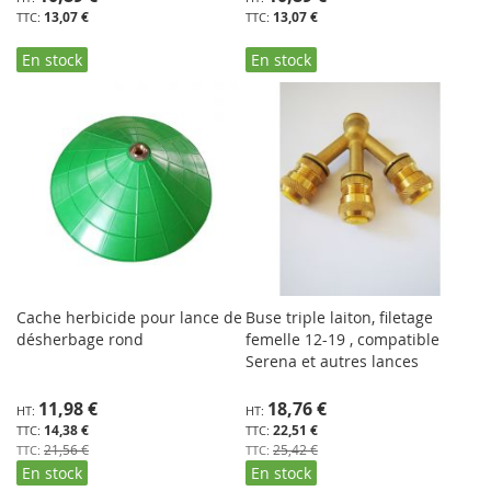
13,07 €
13,07 €
En stock
En stock
Cache herbicide pour lance de
Buse triple laiton, filetage
désherbage rond
femelle 12-19 , compatible
Serena et autres lances
Prix
Prix
11,98 €
18,76 €
Spécial
Spécial
14,38 €
22,51 €
21,56 €
25,42 €
En stock
En stock