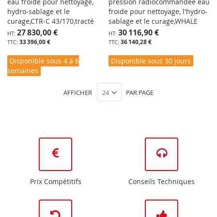
eau froide pour nettoyage,
pression radiocommandée eau
hydro-sablage et le
froide pour nettoyage, l'hydro-
curage,CTR-C 43/170,tracté
sablage et le curage,WHALE
27 830,00 €
30 116,90 €
33 396,00 €
36 140,28 €
Disponible sous 4 à 6
Disponible sous 30 jours
semaines
AFFICHER
PAR PAGE
Prix Compétitifs
Conseils Techniques