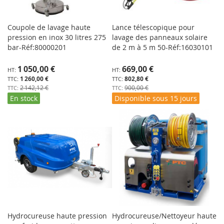
Coupole de lavage haute
Lance télescopique pour
pression en inox 30 litres 275
lavage des panneaux solaire
bar-Réf:80000201
de 2 m à 5 m 50-Réf:16030101
Prix
Prix
1 050,00 €
669,00 €
Spécial
Spécial
1 260,00 €
802,80 €
2 142,12 €
900,00 €
En stock
Disponible sous 15 jours
Hydrocureuse haute pression
Hydrocureuse/Nettoyeur haute