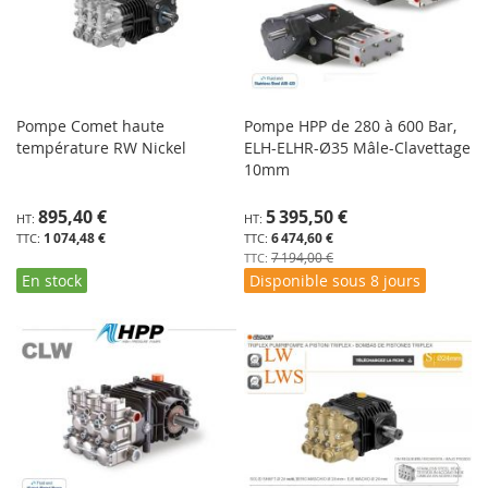
Pompe Comet haute
Pompe HPP de 280 à 600 Bar,
température RW Nickel
ELH-ELHR-Ø35 Mâle-Clavettage
10mm
Prix
895,40 €
5 395,50 €
Spécial
1 074,48 €
6 474,60 €
7 194,00 €
En stock
Disponible sous 8 jours