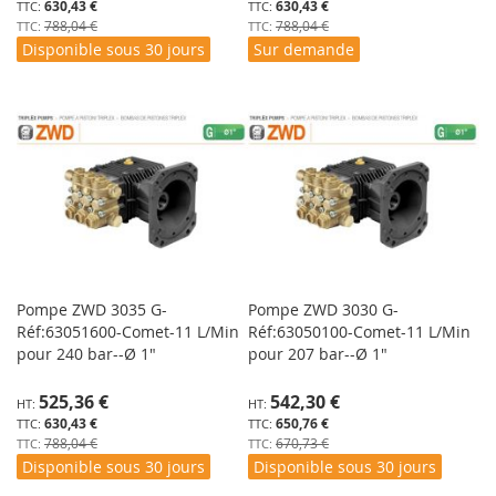
630,43 €
630,43 €
788,04 €
788,04 €
Disponible sous 30 jours
Sur demande
Pompe ZWD 3035 G-
Pompe ZWD 3030 G-
Réf:63051600-Comet-11 L/Min
Réf:63050100-Comet-11 L/Min
pour 240 bar--Ø 1"
pour 207 bar--Ø 1"
Prix
Prix
525,36 €
542,30 €
Spécial
Spécial
630,43 €
650,76 €
788,04 €
670,73 €
Disponible sous 30 jours
Disponible sous 30 jours