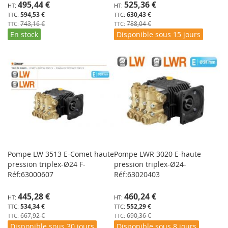
Prix
Prix
495,44 €
525,36 €
Spécial
Spécial
594,53 €
630,43 €
743,16 €
788,04 €
En stock
Disponible sous 15 jours
Pompe LW 3513 E-Comet haute
Pompe LWR 3020 E-haute
pression triplex-Ø24 F-
pression triplex-Ø24-
Réf:63000607
Réf:63020403
Prix
Prix
445,28 €
460,24 €
Spécial
Spécial
534,34 €
552,29 €
667,92 €
690,36 €
Disponible sous 30 jours
Disponible sous 8 jours