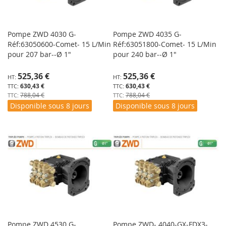
Pompe ZWD 4030 G-
Pompe ZWD 4035 G-
Réf:63050600-Comet- 15 L/Min
Réf:63051800-Comet- 15 L/Min
pour 207 bar--Ø 1"
pour 240 bar--Ø 1"
Prix
Prix
525,36 €
525,36 €
Spécial
Spécial
630,43 €
630,43 €
788,04 €
788,04 €
Disponible sous 8 jours
Disponible sous 8 jours
Pompe ZWD 4530 G-
Pompe ZWD- 4040-GX-FDX3-