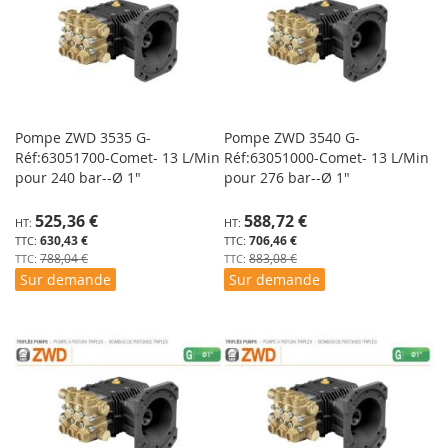
Pompe ZWD 3535 G-
Pompe ZWD 3540 G-
Réf:63051700-Comet- 13 L/Min
Réf:63051000-Comet- 13 L/Min
pour 240 bar--Ø 1"
pour 276 bar--Ø 1"
Prix
Prix
525,36 €
588,72 €
Spécial
Spécial
630,43 €
706,46 €
788,04 €
883,08 €
Sur demande
Sur demande