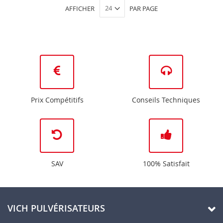
lisez
AFFICHER
PAR PAGE
actuellement
la
page
Prix Compétitifs
Conseils Techniques
SAV
100% Satisfait
VICH PULVÉRISATEURS