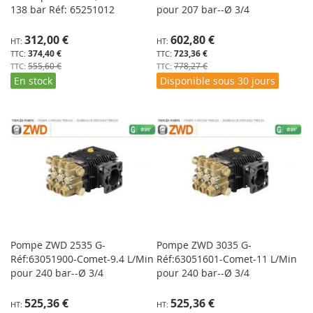
138 bar Réf: 65251012
pour 207 bar--Ø 3/4
Prix
Prix
312,00 €
602,80 €
Spécial
Spécial
374,40 €
723,36 €
555,60 €
778,27 €
En stock
Disponible sous 30 jours
Pompe ZWD 2535 G-
Pompe ZWD 3035 G-
Réf:63051900-Comet-9.4 L/Min
Réf:63051601-Comet-11 L/Min
pour 240 bar--Ø 3/4
pour 240 bar--Ø 3/4
Prix
Prix
525,36 €
525,36 €
Spécial
Spécial