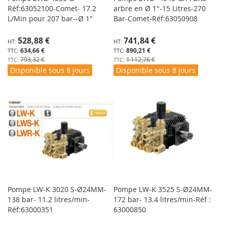
Réf:63052100-Comet- 17.2
arbre en Ø 1"-15 Litres-270
L/Min pour 207 bar--Ø 1"
Bar-Comet-Réf:63050908
Prix
Prix
528,88 €
741,84 €
Spécial
Spécial
634,66 €
890,21 €
793,32 €
1 112,76 €
Disponible sous 8 jours
Disponible sous 8 jours
Pompe LW-K 3020 S-Ø24MM-
Pompe LW-K 3525 S-Ø24MM-
138 bar- 11.2 litres/min-
172 bar- 13.4 litres/min-Réf :
Réf:63000351
63000850