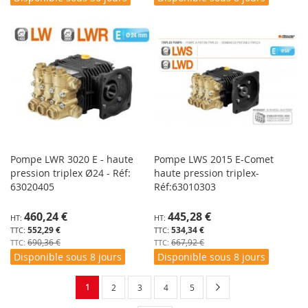
Pompe LWR 3020 E - haute
Pompe LWS 2015 E-Comet
pression triplex Ø24 - Réf:
haute pression triplex-
63020405
Réf:63010303
Prix
Prix
460,24 €
445,28 €
Spécial
Spécial
552,29 €
534,34 €
690,36 €
667,92 €
Disponible sous 8 jours
Disponible sous 8 jours
Page
Vous
Page
Suivant
1
Page
Page
Page
Page
2
3
4
5