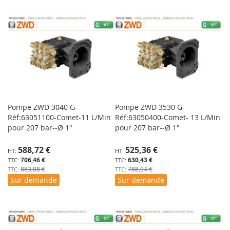
Pompe ZWD 3040 G-
Pompe ZWD 3530 G-
Réf:63051100-Comet-11 L/Min
Réf:63050400-Comet- 13 L/Min
pour 207 bar--Ø 1"
pour 207 bar--Ø 1"
Prix
Prix
588,72 €
525,36 €
Spécial
Spécial
706,46 €
630,43 €
883,08 €
788,04 €
Sur demande
Sur demande