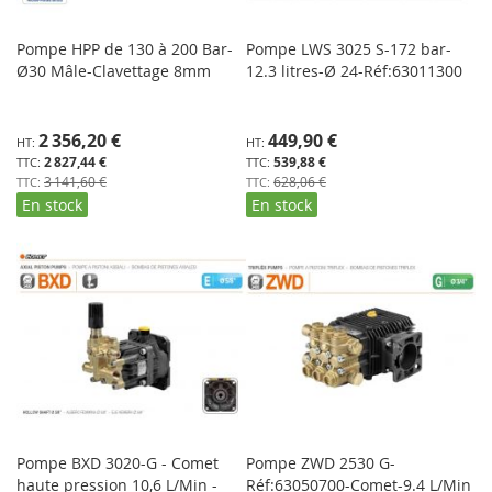
Pompe HPP de 130 à 200 Bar-
Pompe LWS 3025 S-172 bar-
Ø30 Mâle-Clavettage 8mm
12.3 litres-Ø 24-Réf:63011300
Prix
Prix
2 356,20 €
449,90 €
Spécial
Spécial
2 827,44 €
539,88 €
3 141,60 €
628,06 €
En stock
En stock
Pompe BXD 3020-G - Comet
Pompe ZWD 2530 G-
haute pression 10,6 L/Min -
Réf:63050700-Comet-9.4 L/Min