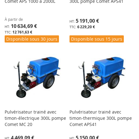
Comet APS 1000 à 2000L
300L pompe Comet APS41
À partir de
5 191,00 €
10 634,69 €
6 229,20 €
12 761,63 €
Disponible sous 30 jours
Disponible sous 15 jours
Pulvérisateur trainé avec
Pulvérisateur trainé avec
timon-électrique 300L pompe
timon-thermique 300L pompe
Comet MC 20
Comet APS41
4 469,09 €
5 150,00 €