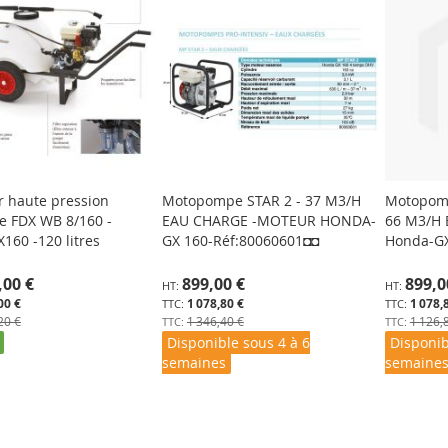
r haute pression
Motopompe STAR 2 - 37 M3/H
Motopomp
 FDX WB 8/160 -
EAU CHARGE -MOTEUR HONDA-
66 M3/H 
160 -120 litres
GX 160-Réf:80060601◘◘
Honda-G
Prix
Prix
,00 €
899,00 €
899,0
Spécial
Spécial
00 €
1 078,80 €
1 078,
20 €
1 346,40 €
1 126,
Disponible sous 4 à 6
Disponib
semaines
semaine