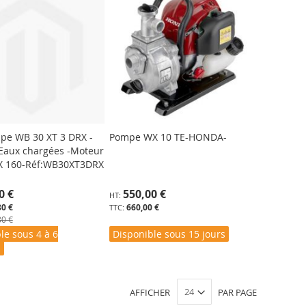
e WB 30 XT 3 DRX -
Pompe WX 10 TE-HONDA-
Eaux chargées -Moteur
X 160-Réf:WB30XT3DRX
0 €
550,00 €
80 €
660,00 €
80 €
le sous 4 à 6
Disponible sous 15 jours
s
AFFICHER
PAR PAGE