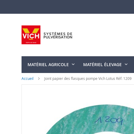
Allez
au
contenu
MATÉRIEL AGRICOLE
MATÉRIEL ÉLEVAGE
Accueil
Joint papier des flasques pompe Vich Lotus Réf: 1209
Skip
to
the
end
of
the
images
gallery