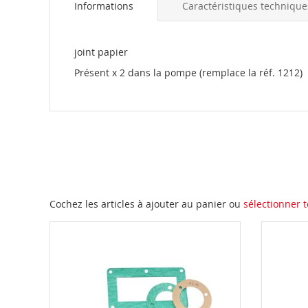
Informations
Caractéristiques technique
the
beginning
of
the
joint papier
images
Présent x 2 dans la pompe (remplace la réf. 1212)
gallery
Cochez les articles à ajouter au panier ou
sélectionner t