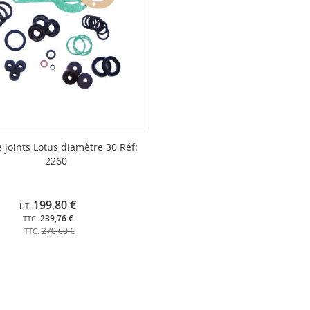
e joints Lotus diamètre 30 Réf:
2260
199,80 €
239,76 €
270,60 €