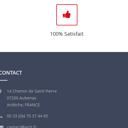
100% Satisfait
CONTACT
14 Chemin de Saint Pierre
07200 Aubenas
Ardèche, FRANCE
00 33 (0)4 75 37 44 85
contact@vich.fr