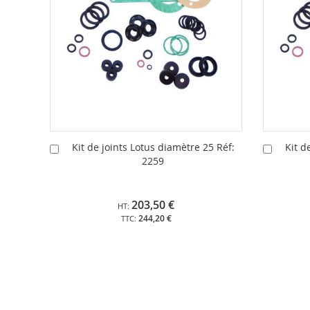
Kit de joints Lotus diamètre 25 Réf:
Kit d
Ajouter
Ajouter
2259
au
au
panier
panier
203,50 €
244,20 €