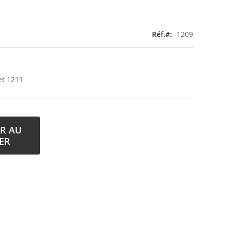
Réf.
1209
et 1211
R AU
ER