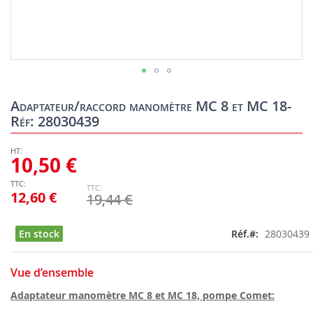
Skip
to
Adaptateur/raccord manomètre MC 8 et MC 18-
the
Réf: 28030439
beginning
of
the
10,50 €
images
gallery
12,60 €
19,44 €
En stock
Réf.
28030439
Vue d’ensemble
Adaptateur manomètre MC 8 et MC 18, pompe Comet: