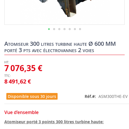
Skip
to
Atomiseur 300 litres turbine haute Ø 600 MM
the
porté 3 pts avec électrovannes 2 voies
beginning
of
the
7 076,35 €
images
gallery
8 491,62 €
Disponible sous 30 jours
Réf.
ASM300THE-EV
Vue d’ensemble
Atomiseur porté 3 points 300 litres turbine haute: