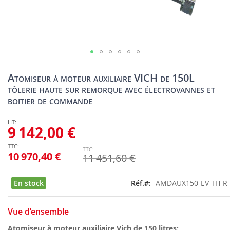
Skip
to
Atomiseur à moteur auxiliaire VICH de 150L
the
tôlerie haute sur remorque avec électrovannes et
beginning
boitier de commande
of
the
images
9 142,00 €
gallery
10 970,40 €
11 451,60 €
En stock
Réf.
AMDAUX150-EV-TH-R
Vue d’ensemble
Atomiseur à moteur auxiliaire Vich de 150 litres: