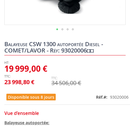
Skip
to
Balayeuse CSW 1300 autoportée Diesel -
the
COMET/LAVOR - Réf: 93020006◘◘
beginning
of
the
19 999,00 €
images
gallery
23 998,80 €
34 506,00 €
Disponible sous 8 jours
Réf.
93020006
Vue d’ensemble
Balayeuse autoportée: