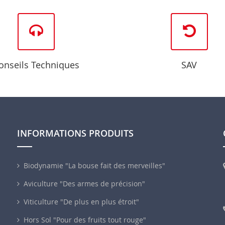
onseils Techniques
SAV
INFORMATIONS PRODUITS
Biodynamie "La bouse fait des merveilles"
Aviculture "Des armes de précision"
Viticulture "De plus en plus étroit"
Hors Sol "Pour des fruits tout rouge"