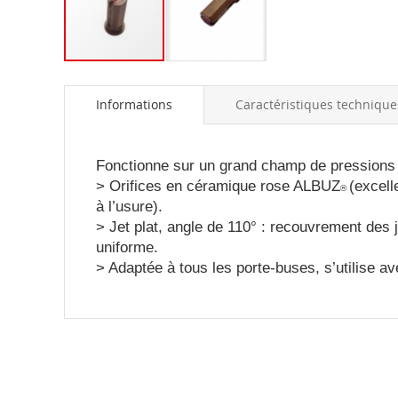
Skip
to
Informations
Caractéristiques technique
the
beginning
of
the
Fonctionne sur un grand champ de
pressions 
images
> Orifices en céramique rose ALBUZ
(excell
®
gallery
à l’usure).
> Jet plat, angle de 110° : recouvrement des
uniforme.
> Adaptée à tous les porte-buses, s’utilise
av