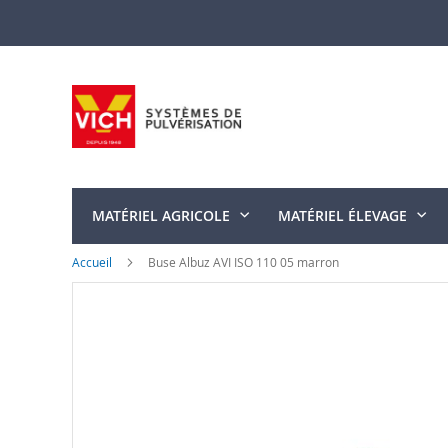
Allez
au
contenu
MATÉRIEL AGRICOLE
MATÉRIEL ÉLEVAGE
Accueil
Buse Albuz AVI ISO 110 05 marron
Skip
to
the
end
of
the
images
gallery