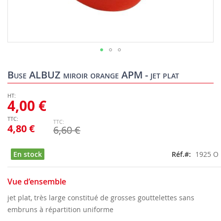
Skip
to
Buse ALBUZ miroir orange APM - jet plat
the
beginning
of
4,00 €
the
images
4,80 €
6,60 €
gallery
En stock
Réf.
1925 O
Vue d’ensemble
jet plat, très large constitué de grosses gouttelettes sans
embruns à répartition uniforme