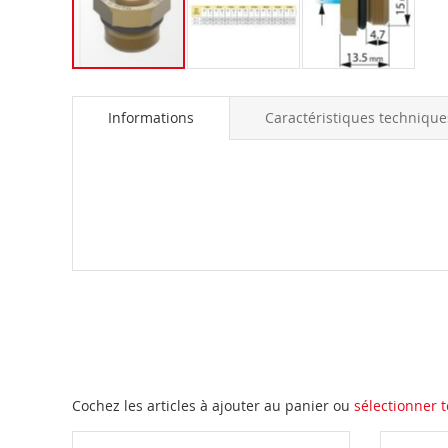
Skip
to
Informations
Caractéristiques technique
the
beginning
of
the
images
gallery
Cochez les articles à ajouter au panier ou
sélectionner t