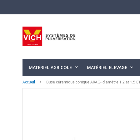
Allez
au
contenu
MATÉRIEL AGRICOLE
MATÉRIEL ÉLEVAGE
Accueil
Buse céramique conique ARAG- diamètre 1.2 et 1.5 E
Skip
to
the
end
of
the
images
gallery