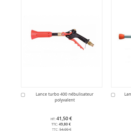
Lance turbo 400 nébulisateur
Lan
Ajouter
Ajouter
polyvalent
au
au
panier
panier
41,50 €
49,80 €
54,00 €