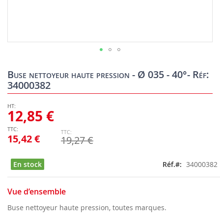
Skip
to
Buse nettoyeur haute pression - Ø 035 - 40°- Réf:
the
34000382
beginning
of
the
12,85 €
images
gallery
15,42 €
19,27 €
En stock
Réf.
34000382
Vue d’ensemble
Buse nettoyeur haute pression, toutes marques.