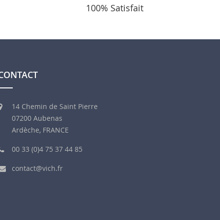
100% Satisfait
CONTACT
14 Chemin de Saint Pierre
07200 Aubenas
Ardèche, FRANCE
00 33 (0)4 75 37 44 85
contact@vich.fr