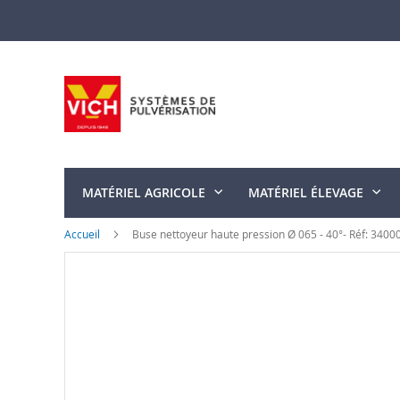
Allez
au
contenu
MATÉRIEL AGRICOLE
MATÉRIEL ÉLEVAGE
Accueil
Buse nettoyeur haute pression Ø 065 - 40°- Réf: 3400
Skip
to
the
end
of
the
images
gallery