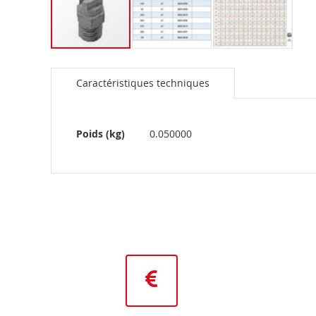
Skip
to
Caractéristiques techniques
the
beginning
of
the
Plus
Poids (kg)
0.050000
images
d’information
gallery