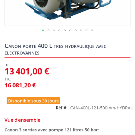
Skip
to
Canon porté 400 Litres hydraulique avec
the
électrovannes
beginning
of
the
13 401,00 €
images
gallery
16 081,20 €
Disponible sous 30 jours
Réf.
CAN-400L-121-500mm-HYDRAU
Vue d’ensemble
Canon 3 sorties avec pompe 121 litres 50 bar: