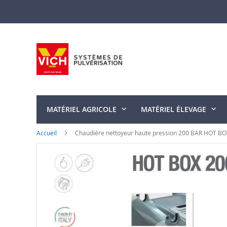
Allez
au
contenu
MATÉRIEL AGRICOLE
MATÉRIEL ÉLEVAGE
Accueil
Chaudière nettoyeur haute pression 200 BAR HOT BO
Skip
to
the
end
of
the
images
gallery