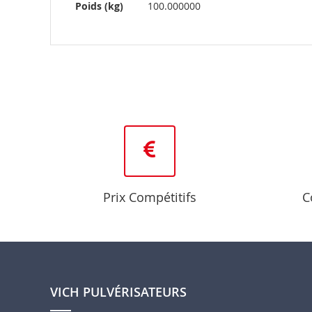
Plus
Poids (kg)
100.000000
d’information
Prix Compétitifs
C
VICH PULVÉRISATEURS