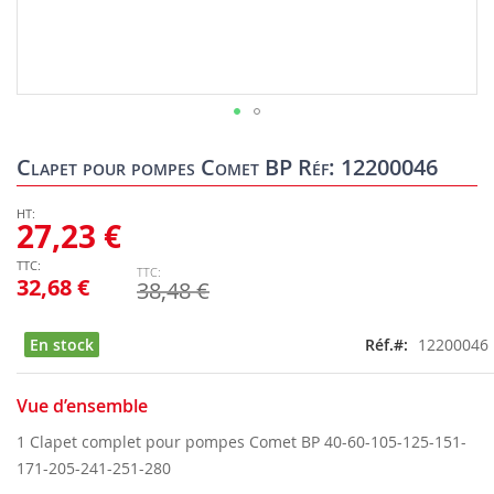
Skip
to
Clapet pour pompes Comet BP Réf: 12200046
the
beginning
of
27,23 €
the
images
32,68 €
38,48 €
gallery
En stock
Réf.
12200046
Vue d’ensemble
1 Clapet complet pour pompes Comet BP 40-60-105-125-151-
171-205-241-251-280