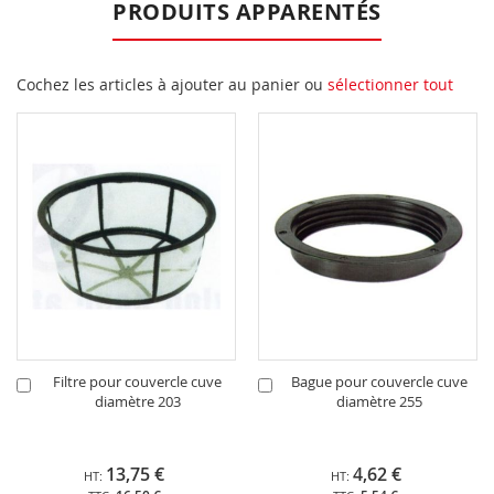
PRODUITS APPARENTÉS
Cochez les articles à ajouter au panier ou
sélectionner tout
Filtre pour couvercle cuve
Bague pour couvercle cuve
Ajouter
Ajouter
diamètre 203
diamètre 255
au
au
panier
panier
13,75 €
4,62 €