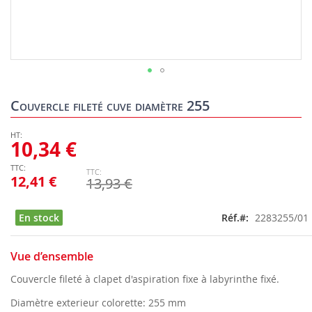
Skip
to
Couvercle fileté cuve diamètre 255
the
beginning
of
10,34 €
the
images
12,41 €
13,93 €
gallery
En stock
Réf.
2283255/01
Vue d’ensemble
Couvercle fileté à clapet d'aspiration fixe à labyrinthe fixé.
Diamètre exterieur colorette: 255 mm