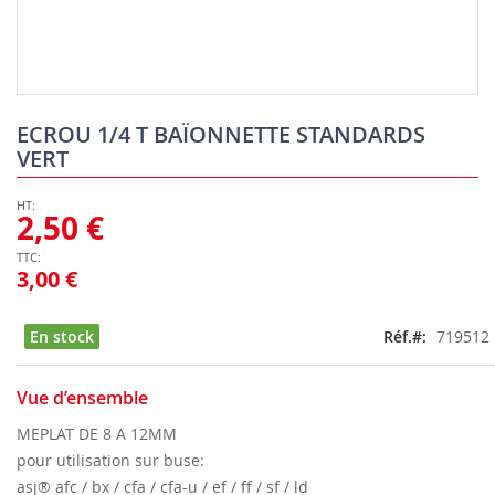
Skip
to
ECROU 1/4 T BAÏONNETTE STANDARDS
the
VERT
beginning
of
the
2,50 €
images
gallery
3,00 €
En stock
Réf.
719512
Vue d’ensemble
MEPLAT DE 8 A 12MM
pour utilisation sur buse:
asj® afc / bx / cfa / cfa-u / ef / ff / sf / ld