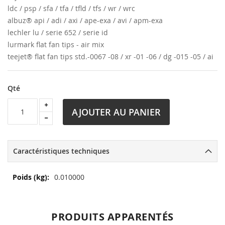
ldc / psp / sfa / tfa / tfld / tfs / wr / wrc
albuz® api / adi / axi / ape-exa / avi / apm-exa
lechler lu / serie 652 / serie id
lurmark flat fan tips - air mix
teejet® flat fan tips std.-0067 -08 / xr -01 -06 / dg -015 -05 / ai
Qté
AJOUTER AU PANIER
Caractéristiques techniques
Plus
0.010000
d’information
PRODUITS APPARENTÉS