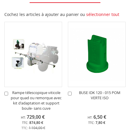
Cochez les articles à ajouter au panier ou
sélectionner tout
Rampe télescopique viticole
BUSE IDK 120 - 015 POM
Ajouter
Ajouter
pour quad ou remorque avec
VERTE ISO
au
au
kit d'adaptation et support
panier
panier
boule- sans cuve
729,00 €
6,50 €
874,80 €
7,80 €
1 104,00 €