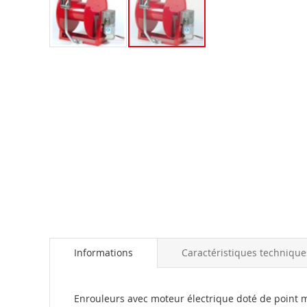
Skip
to
the
beginning
of
the
images
gallery
Informations
Caractéristiques technique
Enrouleurs avec moteur électrique doté de point m