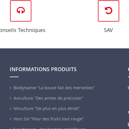
onseils Techniques
SAV
INFORMATIONS PRODUITS
Biodynamie "La bouse fait des merveilles"
Aviculture "Des armes de précision"
Viticulture "De plus en plus étroit"
Hors Sol "Pour des fruits tout rouge"