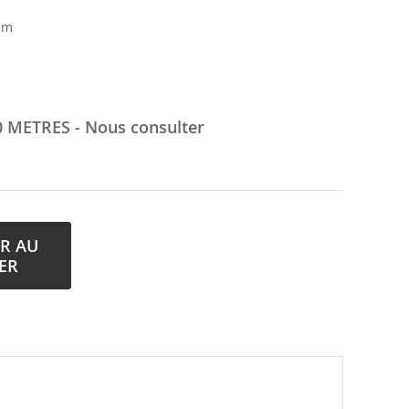
mm
00 METRES - Nous consulter
R AU
ER