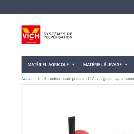
Allez
au
contenu
MATÉRIEL AGRICOLE
MATÉRIEL ÉLEVAGE
Accueil
Enrouleur haute pression 12V avec guide tuyau manu
Skip
to
the
end
of
the
images
gallery