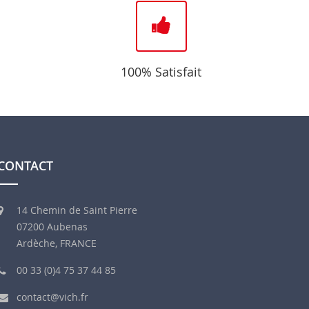
100% Satisfait
CONTACT
14 Chemin de Saint Pierre
07200 Aubenas
Ardèche, FRANCE
00 33 (0)4 75 37 44 85
contact@vich.fr