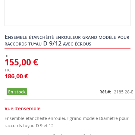
Skip
to
Ensemble étanchéité enrouleur grand modèle pour
the
raccords tuyau D 9/12 avec écrous
beginning
of
the
155,00 €
images
gallery
186,00 €
En stock
Réf.
2185 28-E
Vue d’ensemble
Ensemble étanchéité enrouleur grand modèle Diamètre pour
raccords tuyau D 9 et 12