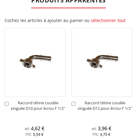
PRODUITS APPARENTÉS
Cochez les articles à ajouter au panier ou
sélectionner tout
Raccord tétine coudée
Raccord tétine coudée
Ajouter
Ajouter
zinguée D10 pour écrou F 1/2''
zinguée D12 pour écrou F 1/2''
au
au
panier
panier
4,62 €
3,96 €
5,54 €
4,75 €