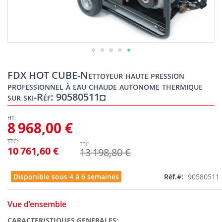
Skip
to
FDX HOT CUBE-Nettoyeur haute pression
the
professionnel à eau chaude autonome thermique
beginning
sur ski-Réf: 90580511◘
of
the
images
8 968,00 €
gallery
10 761,60 €
13 198,80 €
Disponible sous 4 à 6 semaines
Réf.
90580511
Vue d’ensemble
CARACTERISTIQUES GENERALES: