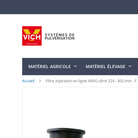
Allez
au
contenu
MATÉRIEL AGRICOLE
MATÉRIEL ÉLEVAGE
Accueil
Filtre aspiration en ligne ARAG série 324 - 80L/min - F 
Skip
to
the
end
of
the
images
gallery