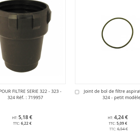
POUR FILTRE SERIE 322 - 323 -
Joint de bol de filtre aspira
Ajouter
324 Réf. : 719957
324 - petit modèl
au
panier
5,18 €
4,24 €
6,22 €
5,09 €
6,54 €