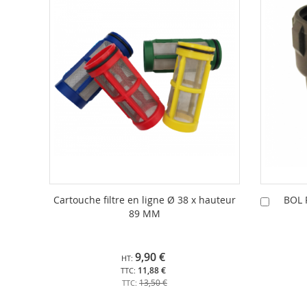
Cartouche filtre en ligne Ø 38 x hauteur
BOL 
Ajouter
89 MM
au
panier
9,90 €
11,88 €
13,50 €