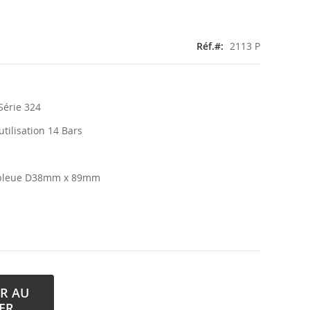
Réf.
2113 P
Série 324
tilisation 14 Bars
 bleue D38mm x 89mm
R AU
ER