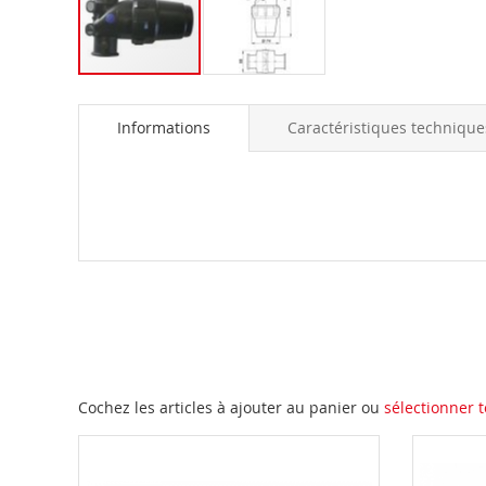
Skip
to
Informations
Caractéristiques technique
the
beginning
of
the
images
gallery
Cochez les articles à ajouter au panier ou
sélectionner t