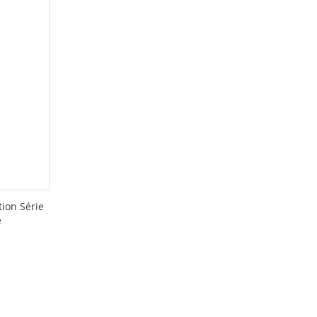
tion Série
e