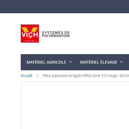
Allez
au
contenu
MATÉRIEL AGRICOLE
MATÉRIEL ÉLEVAGE
Accueil
Filtre aspiration en ligne ARAG série 310 rouge- 60 L/
Skip
to
the
end
of
the
images
gallery