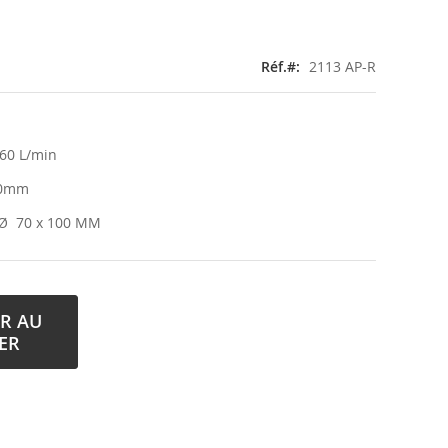
Réf.
2113 AP-R
 60 L/min
 40mm
 Ø 70 x 100 MM
R AU
ER