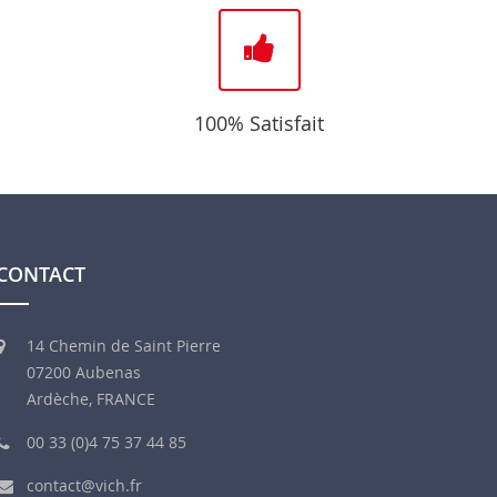
100% Satisfait
CONTACT
14 Chemin de Saint Pierre
07200 Aubenas
Ardèche, FRANCE
00 33 (0)4 75 37 44 85
contact@vich.fr