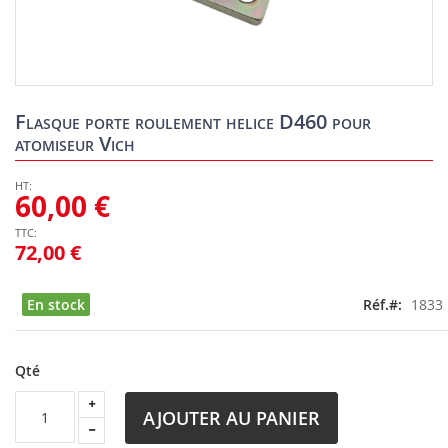
Skip
to
Flasque porte roulement helice D460 pour
the
atomiseur Vich
beginning
of
the
60,00 €
images
gallery
72,00 €
En stock
Réf.
1833
Qté
AJOUTER AU PANIER