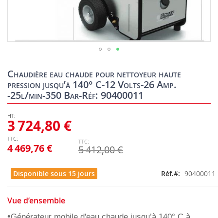
Skip
to
Chaudière eau chaude pour nettoyeur haute
the
pression jusqu’à 140° C-12 Volts-26 Amp.
beginning
-25l/min-350 Bar-Réf: 90400011
of
the
images
3 724,80 €
gallery
4 469,76 €
5 412,00 €
Disponible sous 15 jours
Réf.
90400011
Vue d’ensemble
•
Générateur mobile d'eau chaude jusqu’à 140° C à