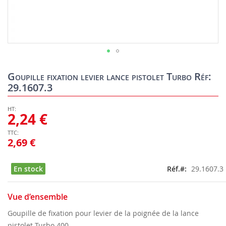
Skip
to
Goupille fixation levier lance pistolet Turbo Réf:
the
29.1607.3
beginning
of
the
2,24 €
images
gallery
2,69 €
En stock
Réf.
29.1607.3
Vue d’ensemble
Goupille de fixation pour levier de la poignée de la lance
pistolet Turbo 400.