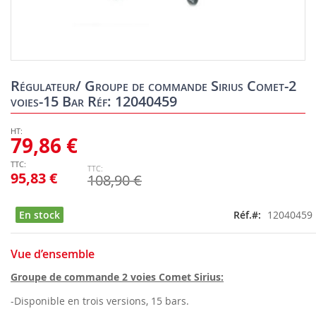
Skip
to
Régulateur/ Groupe de commande Sirius Comet-2
the
voies-15 Bar Réf: 12040459
beginning
of
the
79,86 €
images
gallery
95,83 €
108,90 €
En stock
Réf.
12040459
Vue d’ensemble
Groupe de commande 2 voies Comet Sirius:
-Disponible en trois versions, 15 bars.