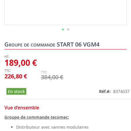
Skip
to
Groupe de commande START 06 VGM4
the
beginning
of
189,00 €
the
images
226,80 €
384,00 €
gallery
En stock
Réf.
8374037
Vue d’ensemble
Groupe de commande tecomec:
Distributeur avec vannes modulaires