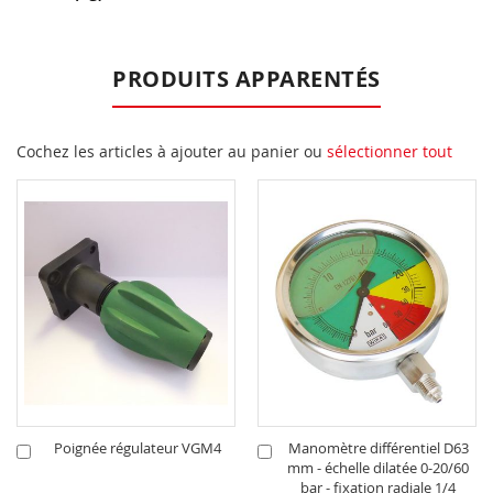
d’information
PRODUITS APPARENTÉS
Cochez les articles à ajouter au panier ou
sélectionner tout
Poignée régulateur VGM4
Manomètre différentiel D63
Ajouter
Ajouter
mm - échelle dilatée 0-20/60
au
au
bar - fixation radiale 1/4