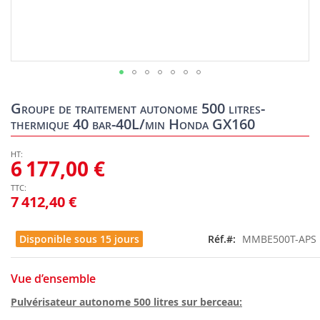
Skip
to
Groupe de traitement autonome 500 litres-
the
thermique 40 bar-40L/min Honda GX160
beginning
of
the
6 177,00 €
images
gallery
7 412,40 €
Disponible sous 15 jours
Réf.
MMBE500T-APS
Vue d’ensemble
Pulvérisateur autonome 500 litres sur berceau: