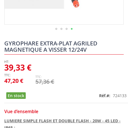
Skip
to
GYROPHARE EXTRA-PLAT AGRILED
the
MAGNETIQUE A VISSER 12/24V
beginning
of
the
39,33 €
images
gallery
47,20 €
57,36 €
En stock
Réf.
724133
Vue d’ensemble
LUMIERE SIMPLE FLASH ET DOUBLE FLASH - 20W - 45 LED -
IP65 :