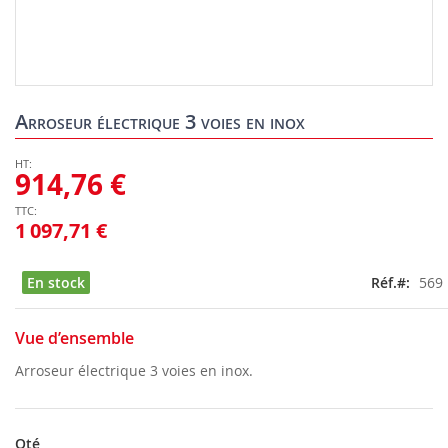
Skip
to
Arroseur électrique 3 voies en inox
the
beginning
of
914,76 €
the
images
1 097,71 €
gallery
En stock
Réf.
569
Vue d’ensemble
Arroseur électrique 3 voies en inox.
Qté