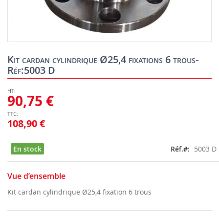
Skip
to
Kit cardan cylindrique Ø25,4 fixations 6 trous-
the
Réf:5003 D
beginning
of
the
90,75 €
images
gallery
108,90 €
En stock
Réf.
5003 D
Vue d’ensemble
Kit cardan cylindrique Ø25,4 fixation 6 trous