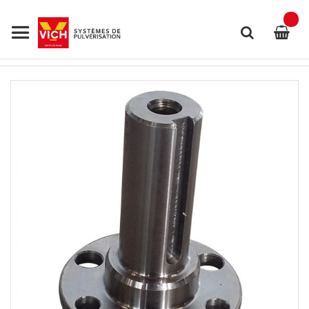
Allez
au
contenu
Rechercher
Skip
to
the
end
of
the
images
gallery