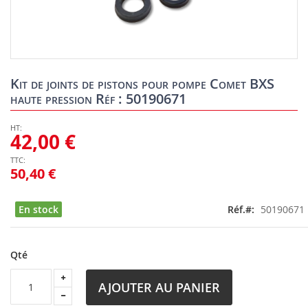
Skip
to
Kit de joints de pistons pour pompe Comet BXS
the
haute pression Réf : 50190671
beginning
of
the
42,00 €
images
gallery
50,40 €
En stock
Réf.
50190671
Qté
AJOUTER AU PANIER