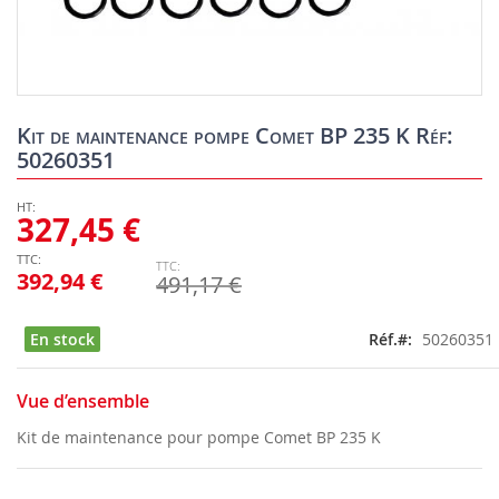
Skip
to
Kit de maintenance pompe Comet BP 235 K Réf:
the
50260351
beginning
of
the
327,45 €
images
gallery
392,94 €
491,17 €
En stock
Réf.
50260351
Vue d’ensemble
Kit de maintenance pour pompe Comet BP 235 K