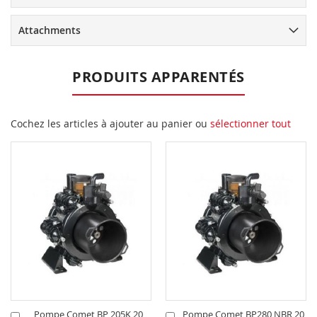
Attachments
PRODUITS APPARENTÉS
Cochez les articles à ajouter au panier ou
sélectionner tout
Pompe Comet BP 205K 20
Pompe Comet BP280 NBR 20
Ajouter
Ajouter