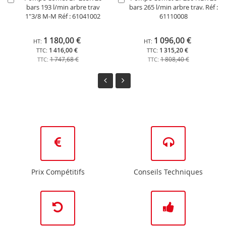
bars 193 l/min arbre trav
bars 265 l/min arbre trav. Réf :
au
au
1"3/8 M-M Réf : 61041002
61110008
panier
panier
1 180,00 €
1 096,00 €
1 416,00 €
1 315,20 €
1 747,68 €
1 808,40 €
Prix Compétitifs
Conseils Techniques