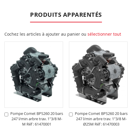
PRODUITS APPARENTÉS
Cochez les articles à ajouter au panier ou
sélectionner tout
Pompe Comet BPS260 20 bars
Pompe Comet BPS260 20 bars
Ajouter
Ajouter
247 l/min arbre trav. 1"3/8 M-
247 l/min arbre trav. 1"3/8 M-
au
au
M Réf : 61470001
Ø25M Réf : 61470003
panier
panier