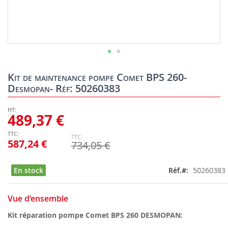
Skip
to
Kit de maintenance pompe Comet BPS 260-
the
Desmopan- Réf: 50260383
beginning
of
the
489,37 €
images
gallery
587,24 €
734,05 €
En stock
Réf.
50260383
Vue d’ensemble
Kit réparation pompe Comet BPS 260 DESMOPAN: