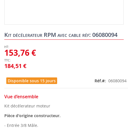
Skip
to
Kit décélerateur RPM avec cable réf: 06080094
the
beginning
of
153,76 €
the
images
184,51 €
gallery
Disponible sous 15 jours
Réf.
06080094
Vue d’ensemble
Kit décélerateur moteur
Pièce d'origine constructeur.
- Entrée 3/8 Mâle.