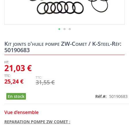
Skip
to
Kit joints d'huile pompe ZW-Comet / K-Steel-Réf:
the
50190683
beginning
of
the
21,03 €
images
gallery
25,24 €
31,55 €
En stock
Réf.
50190683
Vue d’ensemble
REPARATION POMPE ZW COMET :