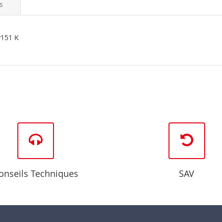
s
P151 K
onseils Techniques
SAV