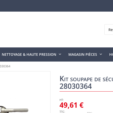
Rech
NETTOYAGE & HAUTE PRESSION
MAGASIN PIÈCES
H
8030364
Kit soupape de séc
28030364
49,61 €