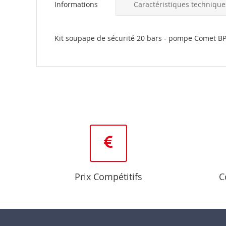
Informations
Caractéristiques technique
the
beginning
of
the
Kit soupape de sécurité 20 bars - pompe Comet B
images
gallery
Prix Compétitifs
C