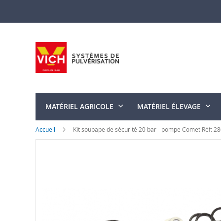
Allez
au
contenu
MATÉRIEL AGRICOLE
MATÉRIEL ÉLEVAGE
Accueil
Kit soupape de sécurité 20 bar - pompe Comet Réf: 2
Skip
to
the
end
of
the
images
gallery