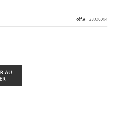
Réf.
28030364
R AU
ER