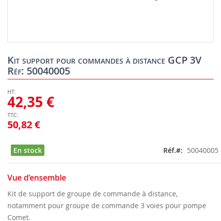
Skip
to
Kit support pour commandes à distance GCP 3V
the
Réf: 50040005
beginning
of
the
42,35 €
images
gallery
50,82 €
En stock
Réf.
50040005
Vue d’ensemble
Kit de support de groupe de commande à distance,
notamment pour groupe de commande 3 voies pour pompe
Comet.