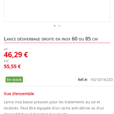
Skip
to
Lance désherbage droite en inox 60 ou 85 cm
the
beginning
of
46,29 €
the
images
55,55 €
gallery
En stock
Réf.
1621D/1622D
Vue d’ensemble
Lance inox basse pression pour les traitements au sol et
localisés. Peut être équipée d'un cache anti-dérive ou d'un