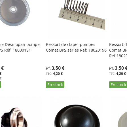
ne Desmopan pompe
Ressort de clapet pompes
Ressort 
S Réf: 18000181
Comet BPS séries Ref: 18020196
Comet BPS
Ref:1802
 €
3,50 €
3,50 
€
4,20 €
4,20 €
€
En stock
En stock