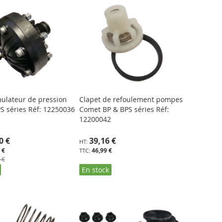
mulateur de pression
Clapet de refoulement pompes
S séries Réf: 12250036
Comet BP & BPS séries Réf:
12200042
0 €
39,16 €
 €
46,99 €
 €
En stock