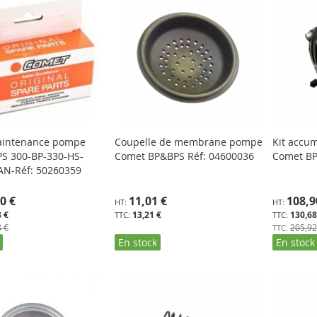
aintenance pompe
Coupelle de membrane pompe
Kit accu
S 300-BP-330-HS-
Comet BP&BPS Réf: 04600036
Comet BP
N-Réf: 50260359
Prix
0 €
11,01 €
108,9
Spécial
 €
13,21 €
130,68
 €
205,92
En stock
En stock