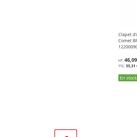
Clapet d
Comet BP
1220009
46,09
55,31 
En stock
AJOUTER AU PANIER
AJOUTER AU PANIER
AJOUTER AU PANIER