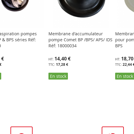
'aspiration pompes
Membrane d'accumulateur
Membran
 & BPS séries Réf:
pompe Comet BP /BPS/ APS/ IDS
pour pom
0
Réf: 18000034
BPS
 €
14,40 €
18,70
€
17,28 €
22,44 
En stock
En stock