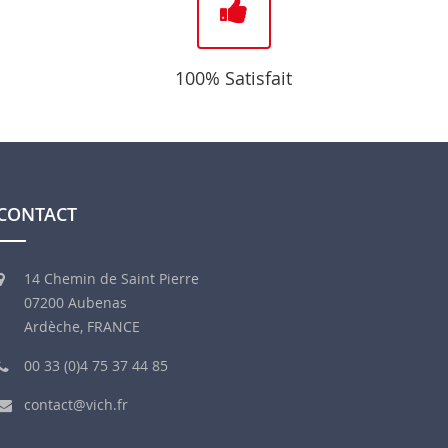
100% Satisfait
CONTACT
14 Chemin de Saint Pierre
07200 Aubenas
Ardèche, FRANCE
00 33 (0)4 75 37 44 85
contact@vich.fr