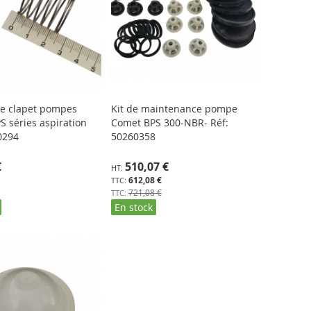
de clapet pompes
Kit de maintenance pompe
 séries aspiration
Comet BPS 300-NBR- Réf:
0294
50260358
Prix
€
510,07 €
Spécial
612,08 €
721,08 €
En stock