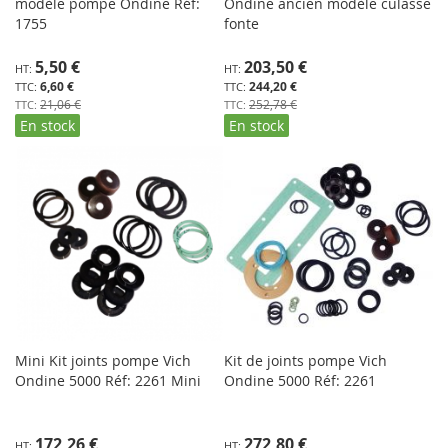
modèle pompe Ondine Réf:
Ondine ancien modèle culasse
1755
fonte
Prix
Prix
5,50 €
203,50 €
Spécial
Spécial
6,60 €
244,20 €
21,06 €
252,78 €
En stock
En stock
Mini Kit joints pompe Vich
Kit de joints pompe Vich
Ondine 5000 Réf: 2261 Mini
Ondine 5000 Réf: 2261
Prix
Prix
172,26 €
272,80 €