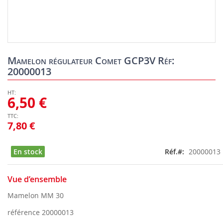
Skip
to
Mamelon régulateur Comet GCP3V Réf:
the
20000013
beginning
of
the
6,50 €
images
gallery
7,80 €
En stock
Réf.
20000013
Vue d’ensemble
Mamelon MM 30
référence 20000013