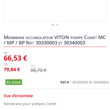
Skip
to
Membrane accumulateur VITON pompe Comet MC
the
/ MP / BP Réf: 30330003 et 30340003
beginning
of
the
66,53 €
images
gallery
79,84 €
88,70 €
En stock
Réf.
30330003 et 30340003
Vue d’ensemble
Membrane pour pompes Comet