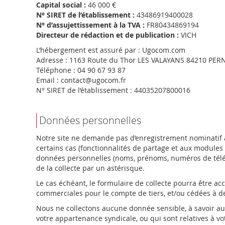
Capital social :
46 000 €
N° SIRET de l’établissement :
43486919400028
N° d’assujettissement à la TVA :
FR80434869194
Directeur de rédaction et de publication :
VICH
L’hébergement est assuré par : Ugocom.com
Adresse : 1163 Route du Thor LES VALAYANS 84210 PE
Téléphone : 04 90 67 93 87
Email : contact@ugocom.fr
N° SIRET de l’établissement : 44035207800016
Données personnelles
Notre site ne demande pas d’enregistrement nominatif à
certains cas (fonctionnalités de partage et aux modules 
données personnelles (noms, prénoms, numéros de téléph
de la collecte par un astérisque.
Le cas échéant, le formulaire de collecte pourra être a
commerciales pour le compte de tiers, et/ou cédées à de
Nous ne collectons aucune donnée sensible, à savoir auc
votre appartenance syndicale, ou qui sont relatives à vot